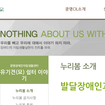
광명CIL소개
누리봄 소개
광명장애인자립생활센터
유기견(묘) 쉼터 이야
기
발달장애인
누리봄 소개
누리봄 공지사항
누리봄 후원