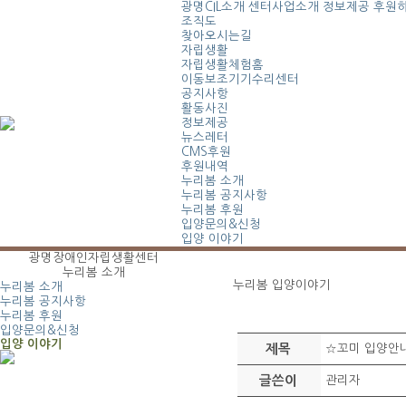
광명CIL소개
센터사업소개
정보제공
후원
조직도
찾아오시는길
자립생활
자립생활체험홈
이동보조기기수리센터
공지사항
활동사진
정보제공
뉴스레터
CMS후원
후원내역
누리봄 소개
누리봄 공지사항
누리봄 후원
입양문의&신청
입양 이야기
광명장애인자립생활센터
누리봄 소개
누리봄 입양이야기
누리봄 소개
누리봄 공지사항
누리봄 후원
입양문의&신청
입양 이야기
제목
☆꼬미 입양안내
글쓴이
관리자