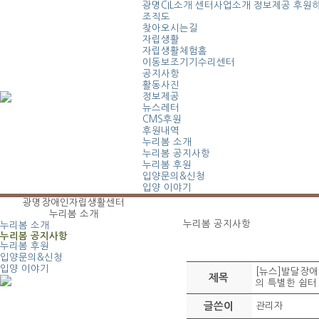
광명CIL소개
센터사업소개
정보제공
후원
조직도
찾아오시는길
자립생활
자립생활체험홈
이동보조기기수리센터
공지사항
활동사진
정보제공
뉴스레터
CMS후원
후원내역
누리봄 소개
누리봄 공지사항
누리봄 후원
입양문의&신청
입양 이야기
광명장애인자립생활센터
누리봄 소개
누리봄 공지사항
누리봄 소개
누리봄 공지사항
누리봄 후원
입양문의&신청
입양 이야기
[뉴스]발달장애
제목
의 특별한 쉼터
글쓴이
관리자