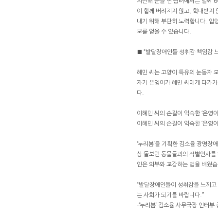
지난해 문을 연 쉼터에서는 벌써 
이 함께 버려지지 않고, 학대받지 
내기 위해 부단히 노력합니다. 입양과
보를 얻을 수 있습니다.
■ “발달장애인들 성취감·책임감 느
혜민 씨는 고양이 특유의 눈동자 모
자기 은영이가 혜민 씨에게 다가가 
다.
이혜민 씨의 손길이 익숙한 ‘은영이
이혜민 씨의 손길이 익숙한 ‘은영이
‘누리봄’을 기획한 김소율 광명장
상 돌보던 동물들과의 작별인사를 
인은 외부와 교감하는 법을 배웠습
“발달장애인들이 성취감을 느끼고 책
는 사회가 되기를 바랍니다.”
-‘누리봄’ 김소율 사무국장 인터뷰 