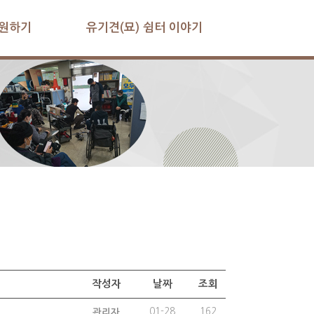
원하기
유기견(묘) 쉼터 이야기
작성자
날짜
조회
01-28
162
관리자