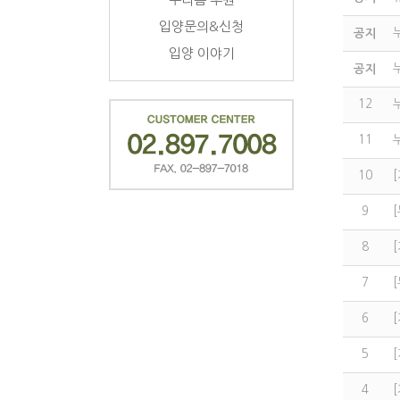
입양문의&신청
공지
입양 이야기
공지
12
11
10
9
8
7
6
5
4