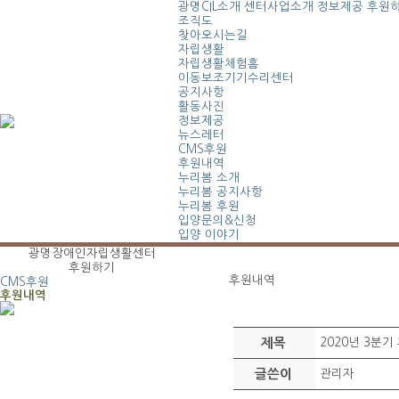
광명CIL소개
센터사업소개
정보제공
후원
조직도
찾아오시는길
자립생활
자립생활체험홈
이동보조기기수리센터
공지사항
활동사진
정보제공
뉴스레터
CMS후원
후원내역
누리봄 소개
누리봄 공지사항
누리봄 후원
입양문의&신청
입양 이야기
광명장애인자립생활센터
후원하기
후원내역
CMS후원
후원내역
제목
2020년 3분
글쓴이
관리자