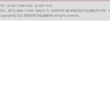
TEL : 02-897-7008 | FAX : 02-897-7018
주소 : 경기도 광명시 소하로 109번길 15, 소하토피아 8층 광명장애인자립생활센터(지번 : 소하
copyrightⓒ2022 광명장애인자립생활센터 all rights reserved.