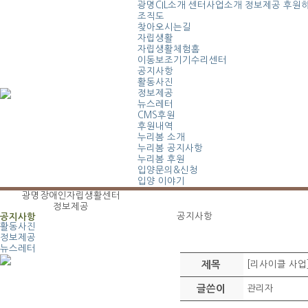
광명CIL소개
센터사업소개
정보제공
후원
조직도
찾아오시는길
자립생활
자립생활체험홈
이동보조기기수리센터
공지사항
활동사진
정보제공
뉴스레터
CMS후원
후원내역
누리봄 소개
누리봄 공지사항
누리봄 후원
입양문의&신청
입양 이야기
광명장애인자립생활센터
정보제공
공지사항
공지사항
활동사진
정보제공
뉴스레터
제목
[리사이클 사업
글쓴이
관리자